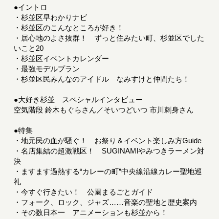
●イントロ
・杉並区早わかりナビ
・杉並区のこんなところが好き！
・居心地のよさ抜群！ ずっと住みたい町、杉並区でした
いこと20
・杉並区イベントカレンダー
・最強モデルプラン
・杉並区民みんなのアイドル なみすけと仲間たち！
●大好き杉並 スペシャルインタビュー
空気階段 鈴木もぐらさん／そいつどいつ 市川刺身さん
●特集
・地元民の血が騒ぐ！ お祭り＆イベント楽しみ方Guide
・名店集結の超激戦区！ SUGINAMIやみつきラーメン対
決
・ますます過熱する“カレーの町”中央線沿線カレー聖地巡
礼
・今すぐ行きたい！ 公園まるごとガイド
・フォーク、ロック、ジャズ……音楽の聖地と歴史案内
・その数日本一 アニメーションも杉並から！