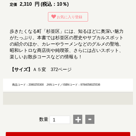
2,310
円 (税込：10％)
定価
お気に入り登録
歩きたくなる町「杉並区」には、知るほどに奥深い魅力
がたっぷり。本書では杉並区の歴史やサブカルスポット
の紹介のほか、カレーやラーメンなどのグルメの聖地、
昭和レトロな商店街や純喫茶、さらには占いスポット、
楽しいお散歩コースなどの情報も！
【サイズ】
Ａ５変 372ページ
商品コード：2080255300
JANコード／ISBNコード：9784058025536
-
+
数量