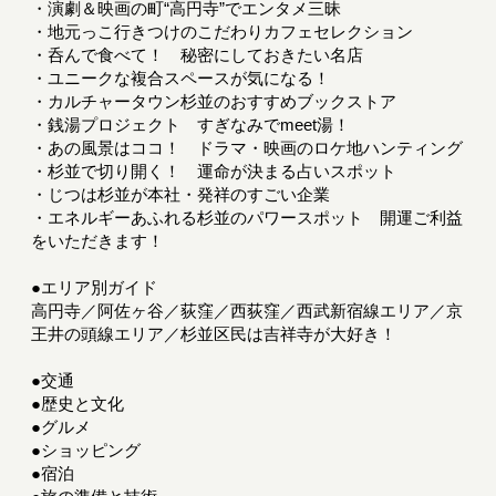
・演劇＆映画の町“高円寺”でエンタメ三昧
・地元っこ行きつけのこだわりカフェセレクション
・呑んで食べて！ 秘密にしておきたい名店
・ユニークな複合スペースが気になる！
・カルチャータウン杉並のおすすめブックストア
・銭湯プロジェクト すぎなみでmeet湯！
・あの風景はココ！ ドラマ・映画のロケ地ハンティング
・杉並で切り開く！ 運命が決まる占いスポット
・じつは杉並が本社・発祥のすごい企業
・エネルギーあふれる杉並のパワースポット 開運ご利益
をいただきます！
●エリア別ガイド
高円寺／阿佐ヶ谷／荻窪／西荻窪／西武新宿線エリア／京
王井の頭線エリア／杉並区民は吉祥寺が大好き！
●交通
●歴史と文化
●グルメ
●ショッピング
●宿泊