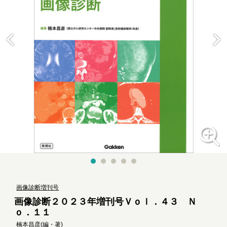
画像診断増刊号
画像診断２０２３年増刊号Ｖｏｌ．４３ Ｎ
ｏ．１１
楠本昌彦
(編・著)