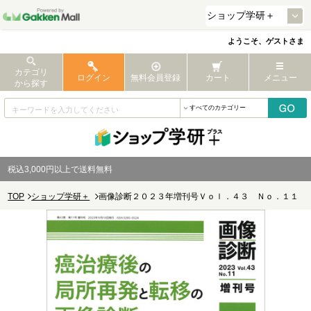
ようこそ、ゲストさま
カテゴリ
ログイン
無料会員登録
カート
メニュー
から探す
税込3,000円以上で送料無料
TOP
ショップ学研＋
画像診断２０２３年増刊号Ｖｏｌ．４３ Ｎｏ．１１