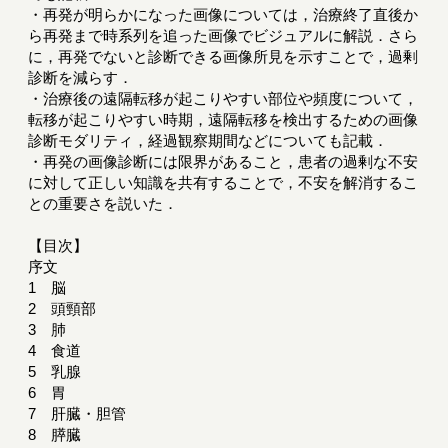
・再発が明らかになった画像については，治療終了直後か
ら再発まで時系列を追った画像でビジュアルに解説．さら
に，再発でないと診断できる画像所見を示すことで，過剰
診断を減らす．
・治療後の遠隔転移が起こりやすい部位や頻度について，
転移が起こりやすい時期，遠隔転移を検出するための画像
診断モダリティ，経過観察期間などについても記載．
・再発の画像診断には限界があること，患者の過剰な不安
に対して正しい知識を共有することで，不安を解消するこ
との重要さを説いた．
【目次】
序文
1 脳
2 頭頸部
3 肺
4 食道
5 乳腺
6 胃
7 肝臓・胆管
8 膵臓