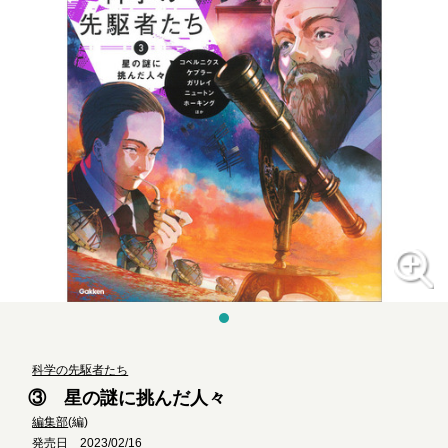
科学の先駆者たち
③ 星の謎に挑んだ人々
編集部
(編)
発売日 2023/02/16