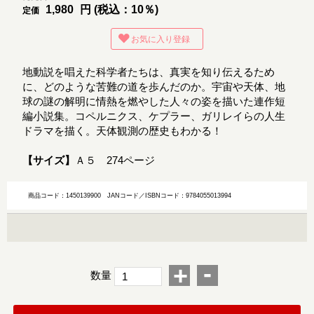
1,980
円 (税込：10％)
定価
お気に入り登録
地動説を唱えた科学者たちは、真実を知り伝えるため
に、どのような苦難の道を歩んだのか。宇宙や天体、地
球の謎の解明に情熱を燃やした人々の姿を描いた連作短
編小説集。コペルニクス、ケプラー、ガリレイらの人生
ドラマを描く。天体観測の歴史もわかる！
【サイズ】
Ａ５ 274ページ
商品コード：1450139900
JANコード／ISBNコード：9784055013994
-
+
数量