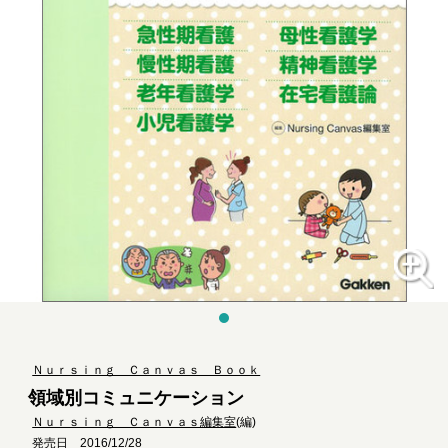
Ｎｕｒｓｉｎｇ Ｃａｎｖａｓ Ｂｏｏｋ
領域別コミュニケーション
Ｎｕｒｓｉｎｇ Ｃａｎｖａｓ編集室
(編)
発売日 2016/12/28