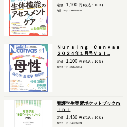
1,100
定価
円 (税込：10％)
商品コード：3606849034
Ｎｕｒｓｉｎｇ Ｃａｎｖａｓ
２０２４年１月号Ｖｏｌ...
1,100
定価
円 (税込：10％)
商品コード：3606849014
看護学生実習ポケットブックｍ
ｉｎｉ
1,430
定価
円 (税込：10％)
商品コード：1415814720