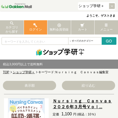
ようこそ、ゲストさま
カテゴリ
ログイン
無料会員登録
カート
メニュー
から探す
税込3,000円以上で送料無料
TOP
ショップ学研＋
キーワード:Ｎｕｒｓｉｎｇ Ｃａｎｖａｓ編集室
表示順
絞り込む
Ｎｕｒｓｉｎｇ Ｃａｎｖａｓ
２０２６年３月号Ｖｏｌ...
1,100
定価
円 (税込：10％)