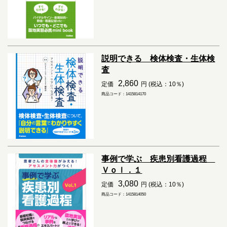
説明できる 検体検査・生体検
査
2,860
定価
円 (税込：10％)
商品コード：1415814170
事例で学ぶ 疾患別看護過程
Ｖｏｌ．１
3,080
定価
円 (税込：10％)
商品コード：1415814050