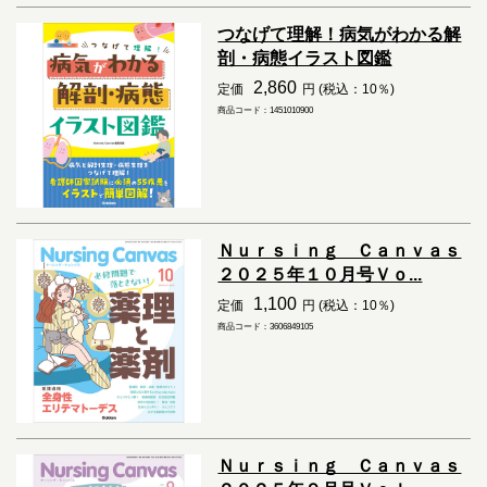
つなげて理解！病気がわかる解
剖・病態イラスト図鑑
2,860
定価
円 (税込：10％)
商品コード：1451010900
Ｎｕｒｓｉｎｇ Ｃａｎｖａｓ
２０２５年１０月号Ｖｏ...
1,100
定価
円 (税込：10％)
商品コード：3606849105
Ｎｕｒｓｉｎｇ Ｃａｎｖａｓ