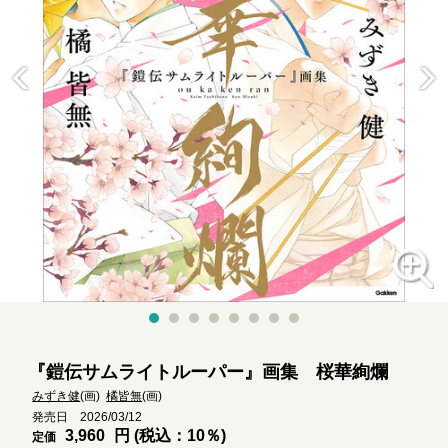
『鎧伝サムライトルーパー』画集 桜華絢爛
みずき健
(画)
橘皆無
(画)
発売日 2026/03/12
3,960
円 (税込：10％)
定価