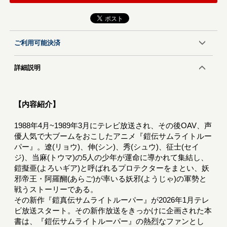
ご利用可能決済
詳細説明
【内容紹介】
1988年4月~1989年3月にテレビ放送され、その後OAV、声
優人気で大ブームをおこしたアニメ『鎧伝サムライトルー
パー』。遼(リョウ)、伸(シン)、秀(シュウ)、征士(セイ
ジ)、当麻(トウマ)の5人の少年が運命に導かれて集結し、
鎧擬亜(よろいギア)と呼ばれるプロテクターをまとい、妖
邪帝王・阿羅醐(あらご)が率いる妖邪(ようじゃ)の軍勢と
戦うストーリーである。
その新作『鎧真伝サムライトルーパー』が2026年1月テレ
ビ放送スタート。その新作放送をきっかけに企画された本
書は、『鎧伝サムライトルーパー』の熱烈なファンとし