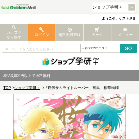
ようこそ、ゲストさま
カテゴリ
ログイン
無料会員登録
カート
メニュー
から探す
税込3,000円以上で送料無料
TOP
ショップ学研＋
『鎧伝サムライトルーパー』画集 桜華絢爛