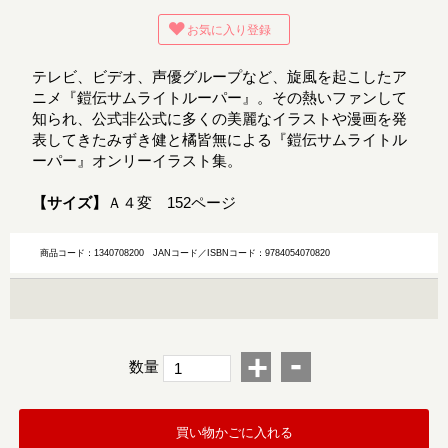
お気に入り登録
テレビ、ビデオ、声優グループなど、旋風を起こしたア
ニメ『鎧伝サムライトルーパー』。その熱いファンして
知られ、公式非公式に多くの美麗なイラストや漫画を発
表してきたみずき健と橘皆無による『鎧伝サムライトル
ーパー』オンリーイラスト集。
【サイズ】
Ａ４変 152ページ
商品コード：1340708200
JANコード／ISBNコード：9784054070820
-
+
数量
買い物かごに入れる