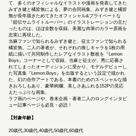
て、多くのオフィシャルなイラストや漫画を発表してきた
みずき健と橘皆無による、夢の合同画集。みずき健と橘皆
無が長年描きためてきたオフィシャル&プライベートな
『鎧伝サムライトルーパー』のイラストレーションの主だ
ったものは、ほぼ全数を収録。美麗な肉筆のカラー原画を
忠実に再現した。
当麻ファンで知られるみずき健と、征士ファンで知られる
橘皆無。二人の著者が、それぞれの推しキャラを1枚の用
紙に描いて共同制作したレアなイラスト数枚を『Lemon
Boys』コーナーとして収録。当麻と征士が、秀に応募さ
れてしまったオーディションに受かり、モデルデビューし
た写真集『Lemon Boys』を出版するという設定で描かれ
た、幻の合作アートである。本書のためのスペシャルな描
きおろしもあり、豪華絢爛、美しさあふれる152Pの見応
えたっぷりな画集。
ラフ画のページや、巻末企画・著者二人のロングインタビ
ュー記事ページも必見・必読！
【対象年齢】
20歳代,30歳代,40歳代,50歳代,60歳代