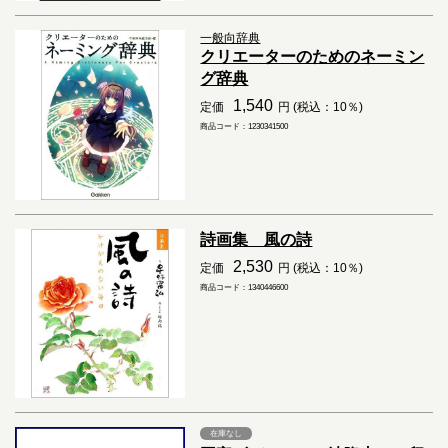
一般向辞典
クリエーターのためのネーミン
グ辞典
1,540
定価
円 (税込：10％)
商品コード：1230341500
詩画集 風の詩
2,530
定価
円 (税込：10％)
商品コード：1340446600
在庫なし