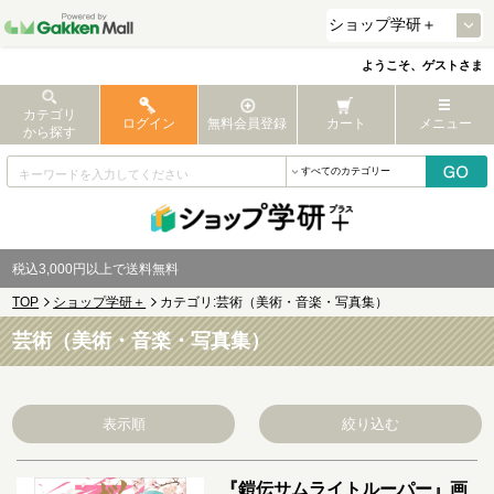
ようこそ、ゲストさま
カテゴリ
ログイン
無料会員登録
カート
メニュー
から探す
税込3,000円以上で送料無料
TOP
ショップ学研＋
カテゴリ:芸術（美術・音楽・写真集）
芸術（美術・音楽・写真集）
表示順
絞り込む
『鎧伝サムライトルーパー』画