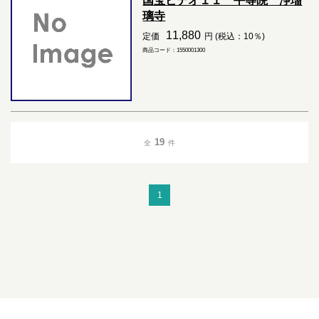
国宝ビデオ１１ 平等院 浄瑠
璃寺
11,880
定価
円 (税込：10％)
商品コード：1550001300
19
全
件
1