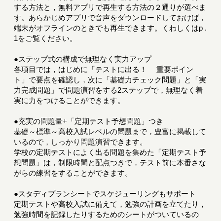
する方法と，無料アプリで再生する方法の２通りが選べま
す。あらかじめアプリで音声をダウンロードしておけば，
端末がオフラインのときでも再生できます。くわしくはp .
1をご覧ください。
●ステップ式の構成で無理なく実力アップ
各項目では，はじめに「テストに出る！ 重要ポイン
ト」で要点を確認し，次に「基礎力チェック問題」と「実
力完成問題」で問題演習をする2ステップで，無理なく着
実に力をつけることができます。
●充実の問題量+「定期テスト予想問題」つき
基礎～標準～高校入試レベルの問題まで，豊富に掲載して
いるので，しっかり問題演習できます。
学校の定期テストによく出る問題を集めた「定期テスト予
想問題」は，制限時間と配点つきで，テスト前に本番さな
がらの練習をすることができます。
●スタディプランシートでスケジューリングもサポート
定期テストや高校入試に備えて，勉強の計画を立てたり，
勉強時間を記録したりするためのシートがついているの