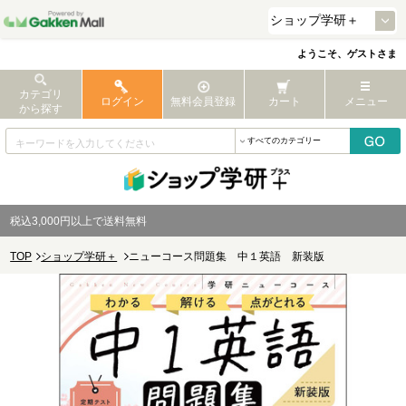
ようこそ、ゲストさま
カテゴリ
ログイン
無料会員登録
カート
メニュー
から探す
税込3,000円以上で送料無料
TOP
ショップ学研＋
ニューコース問題集 中１英語 新装版