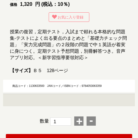
1,320
円 (税込：10％)
価格
お気に入り登録
授業の復習，定期テスト，入試まで頼れる本格的な問題
集-テストによく出る要点のまとめと「基礎力チェック問
題」「実力完成問題」の２段階の問題で中１英語が着実
に身につく。定期テスト予想問題，別冊解答つき。音声
アプリ対応。＜新学習指導要領対応＞
【サイズ】
Ｂ５ 128ページ
商品コード：1130633500
JANコード／ISBNコード：9784053063359
-
+
数量