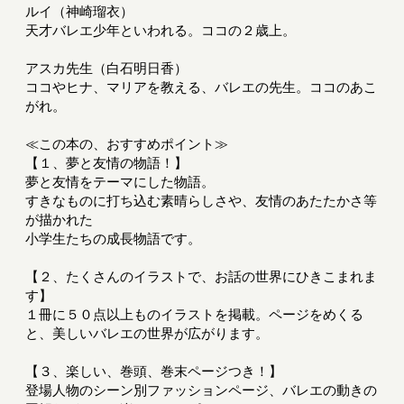
ルイ（神崎瑠衣）
天才バレエ少年といわれる。ココの２歳上。
アスカ先生（白石明日香）
ココやヒナ、マリアを教える、バレエの先生。ココのあこ
がれ。
≪この本の、おすすめポイント≫
【１、夢と友情の物語！】
夢と友情をテーマにした物語。
すきなものに打ち込む素晴らしさや、友情のあたたかさ等
が描かれた
小学生たちの成長物語です。
【２、たくさんのイラストで、お話の世界にひきこまれま
す】
１冊に５０点以上ものイラストを掲載。ページをめくる
と、美しいバレエの世界が広がります。
【３、楽しい、巻頭、巻末ページつき！】
登場人物のシーン別ファッションページ、バレエの動きの