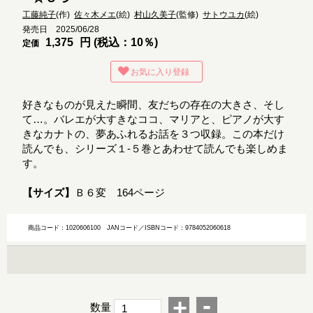
工藤純子
(作)
佐々木メエ
(絵)
村山久美子
(監修)
サトウユカ
(絵)
発売日 2025/06/28
1,375
円 (税込：10％)
定価
お気に入り登録
好きなものが見えた瞬間、友だちの存在の大きさ、そし
て…。バレエが大すきなココ、マリアと、ピアノが大す
きなカナトの、夢あふれるお話を３つ収録。この本だけ
読んでも、シリーズ１-５巻とあわせて読んでも楽しめま
す。
【サイズ】
Ｂ６変 164ページ
商品コード：1020606100
JANコード／ISBNコード：9784052060618
-
+
数量