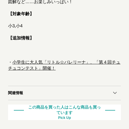
図解など……お楽しみいっぱい！
【対象年齢】
小3,小4
【追加情報】
・
小学生に大人気「リトル☆バレリーナ」、「第４回チュ
チュコンテスト」開催！
関連情報
この商品を買った人はこんな商品も買っ
ています
Pick Up