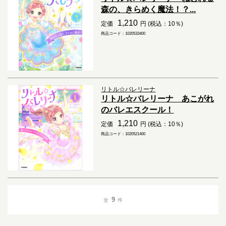
森の、きらめく魔法！？...
1,210
定価
円 (税込：10％)
商品コード：1020533400
リトル☆バレリーナ
リトル☆バレリーナ あこがれ
のバレエスクール！
1,210
定価
円 (税込：10％)
商品コード：1020521400
9
全
件