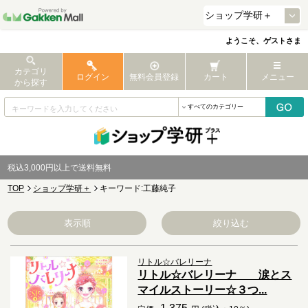
ようこそ、ゲストさま
カテゴリ
ログイン
無料会員登録
カート
メニュー
から探す
税込3,000円以上で送料無料
TOP
ショップ学研＋
キーワード:工藤純子
表示順
絞り込む
リトル☆バレリーナ
リトル☆バレリーナ 涙とス
マイルストーリー☆３つ...