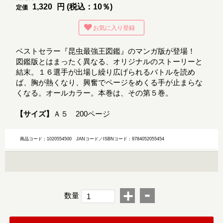
1,320
円 (税込：10％)
定価
お気に入り登録
ベストセラー『昆虫最強王図鑑』のマンガ版が登場！
図鑑版とはまったく異なる、オリジナルのストーリーと
結末。１６選手が出場し繰り広げられるバトルを読め
ば、胸が熱くなり、興奮でページをめくる手が止まらな
くなる。オールカラー。本巻は、その第５巻。
【サイズ】
Ａ５ 200ページ
商品コード：1020554500
JANコード／ISBNコード：9784052055454
-
+
数量