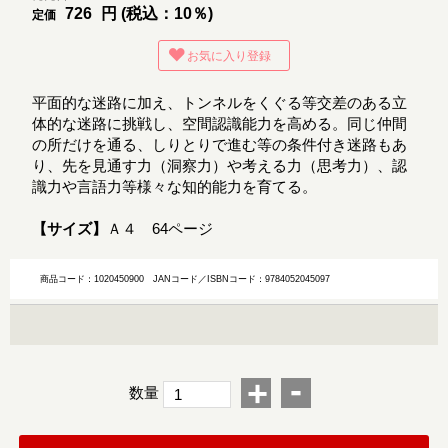
726
円 (税込：10％)
定価
お気に入り登録
平面的な迷路に加え、トンネルをくぐる等交差のある立
体的な迷路に挑戦し、空間認識能力を高める。同じ仲間
の所だけを通る、しりとりで進む等の条件付き迷路もあ
り、先を見通す力（洞察力）や考える力（思考力）、認
識力や言語力等様々な知的能力を育てる。
【サイズ】
Ａ４ 64ページ
商品コード：1020450900
JANコード／ISBNコード：9784052045097
-
+
数量