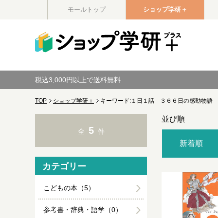
モールトップ
ショップ学研＋
税込3,000円以上で送料無料
TOP
ショップ学研＋
キーワード:１日１話 ３６６日の感動物語
並び順
5
全
件
新着順
カテゴリー
こどもの本（5）
参考書・辞典・語学（0）