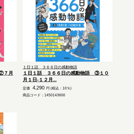
１日１話 ３６６日の感動物語
②７月
１日１話 ３６６日の感動物語 ③１０
月１日-１２月...
4,290
定価
円 (税込：10％)
商品コード：1450143600