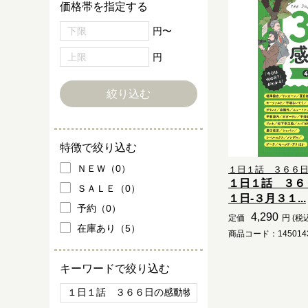
価格帯を指定する
円〜
円
特徴で絞り込む
ＮＥＷ（0）
１日１話 ３６６
１日１話 ３６
ＳＡＬＥ（0）
１日-３月３１...
予約（0）
4,290
定価
円 (税
在庫あり（5）
商品コード：1450143
キーワードで絞り込む