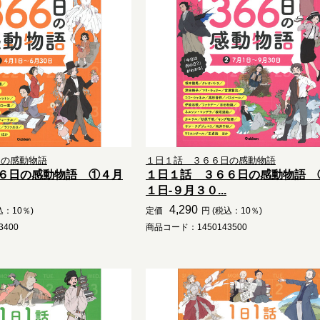
日の感動物語
１日１話 ３６６日の感動物語
６日の感動物語 ①４月
１日１話 ３６６日の感動物語 
１日-９月３０...
4,290
込：10％)
定価
円 (税込：10％)
400
商品コード：1450143500