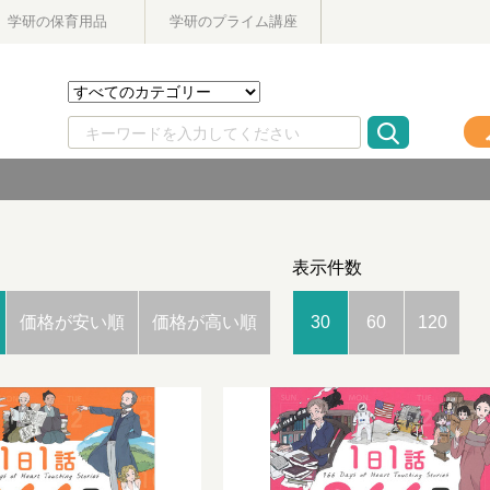
学研の保育用品
学研のプライム講座
表示件数
価格が安い順
価格が高い順
30
60
120