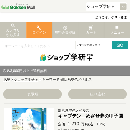
ようこそ、ゲストさま
カテゴリ
ログイン
無料会員登録
カート
メニュー
から探す
税込3,000円以上で送料無料
TOP
ショップ学研＋
キーワード:部活系空色ノベルス
表示順
絞り込む
部活系空色ノベルス
キャプテン めざせ夢の甲子園
1,210
定価
円 (税込：10％)
商品コード：1020543300