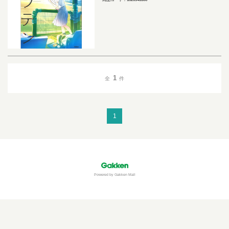
1
全
件
1
Powered by Gakken Mall