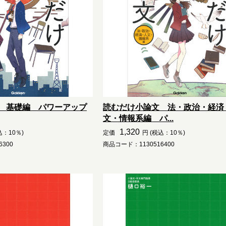
 基礎編 パワーアップ
読むだけ小論文 法・政治・経済
文・情報系編 パ...
1,320
込：10％)
定価
円 (税込：10％)
300
商品コード：1130516400