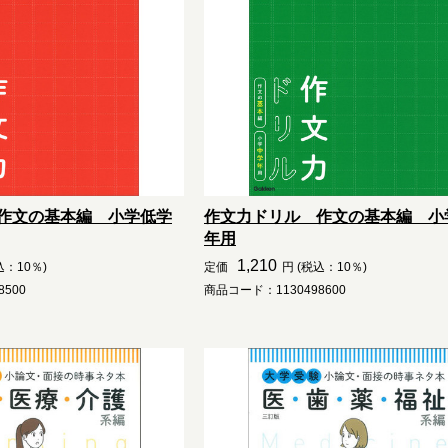
作文の基本編 小学低学
作文力ドリル 作文の基本編 小
年用
1,210
込：10％)
定価
円 (税込：10％)
500
商品コード：1130498600