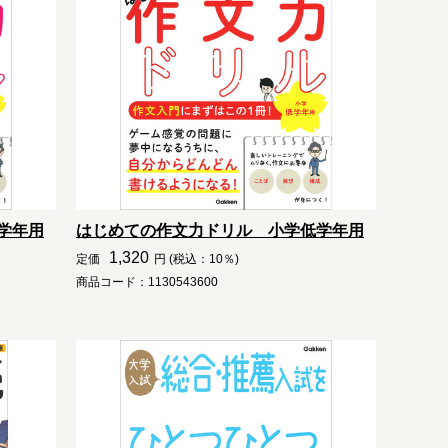
学年用
はじめての作文力ドリル 小学低学年用
1,320
定価
円 (税込：10％)
商品コード：1130543600