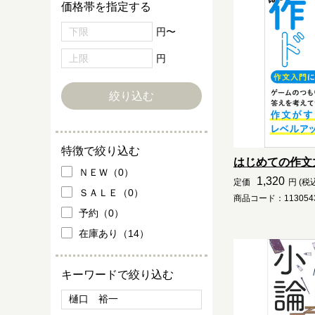
価格帯を指定する
円〜
円
特徴で絞り込む
はじめての作文
ＮＥＷ（0）
1,320
定価
円 (税
ＳＡＬＥ（0）
商品コード：1130543
予約（0）
在庫あり（14）
キーワードで絞り込む