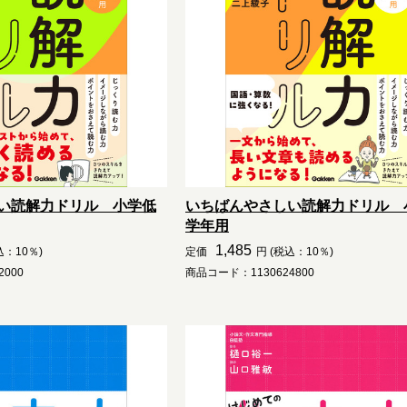
い読解力ドリル 小学低
いちばんやさしい読解力ドリル 
学年用
1,485
込：10％)
定価
円 (税込：10％)
000
商品コード：1130624800