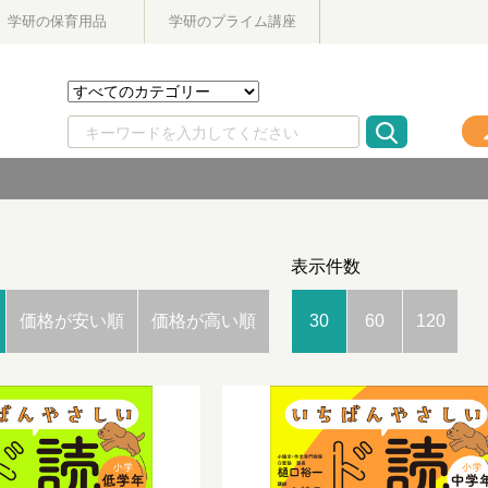
学研の保育用品
学研のプライム講座
表示件数
価格が安い順
価格が高い順
30
60
120