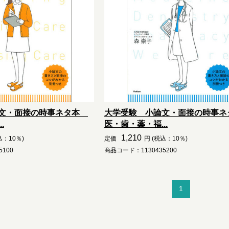
論文・面接の時事ネタ本
大学受験 小論文・面接の時事
.
医・歯・薬・福...
1,210
込：10％)
定価
円 (税込：10％)
100
商品コード：1130435200
1