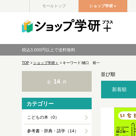
モールトップ
ショップ学研＋
税込3,000円以上で送料無料
TOP
ショップ学研＋
キーワード:樋口 裕一
並び順
14
全
件
新着順
カテゴリー
こどもの本（0）
参考書・辞典・語学（14）