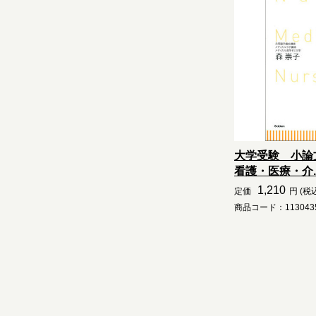
大学受験 小
看護・医療・介..
1,210
定価
円 (税
商品コード：1130435