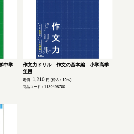
学中学
作文力ドリル 作文の基本編 小学高学
年用
1,210
定価
円 (税込：10％)
商品コード：1130498700