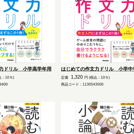
力ドリル 小学高学年用
はじめての作文力ドリル 小学中
1,320
込：10％)
定価
円 (税込：10％)
400
商品コード：1130543500