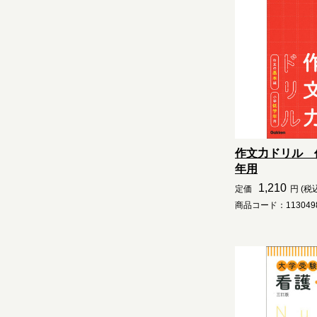
作文力ドリル 
年用
1,210
定価
円 (税
商品コード：1130498