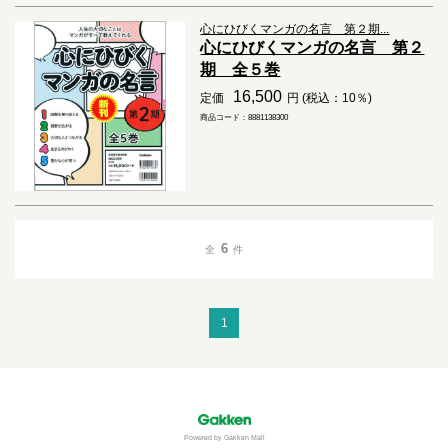
心にひびくマンガの名言 第２期...
心にひびくマンガの名言 第２
期 全５巻
16,500
定価
円 (税込：10％)
商品コード：8881138300
6
全
件
1
Powered by Gakken Mall