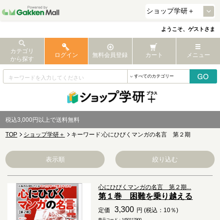
ようこそ、ゲストさま
カテゴリ
ログイン
無料会員登録
カート
メニュー
から探す
税込3,000円以上で送料無料
TOP
ショップ学研＋
キーワード:心にひびくマンガの名言 第２期
表示順
絞り込む
心にひびくマンガの名言 第２期...
第１巻 困難を乗り越える
3,300
定価
円 (税込：10％)
商品コード：1450117900