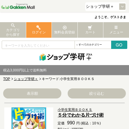
ようこそ、ゲストさま
カテゴリ
ログイン
無料会員登録
カート
メニュー
から探す
税込3,000円以上で送料無料
TOP
ショップ学研＋
キーワード:小学生実用ＢＯＯＫＳ
表示順
絞り込む
小学生実用ＢＯＯＫＳ
５分でわかる片づけ術
990
定価
円 (税込：10％)
商品コード：1020527300