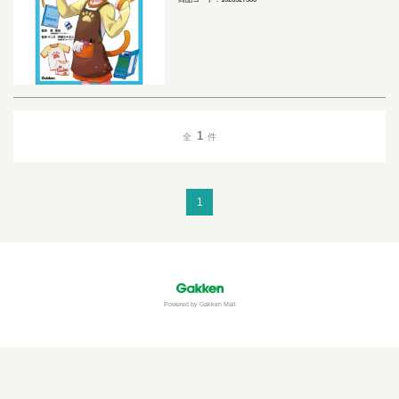
1
全
件
1
Powered by Gakken Mall