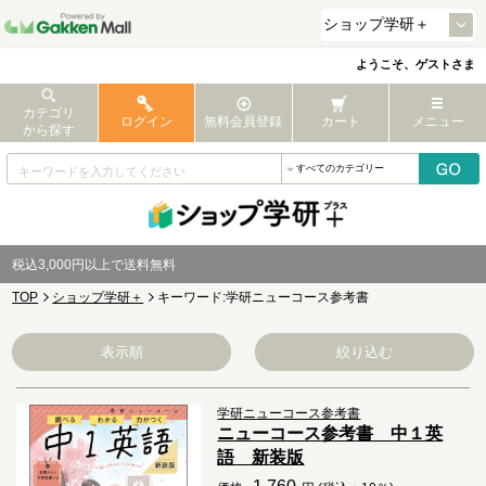
ようこそ、ゲストさま
カテゴリ
ログイン
無料会員登録
カート
メニュー
から探す
税込3,000円以上で送料無料
TOP
ショップ学研＋
キーワード:学研ニューコース参考書
表示順
絞り込む
学研ニューコース参考書
ニューコース参考書 中１英
語 新装版