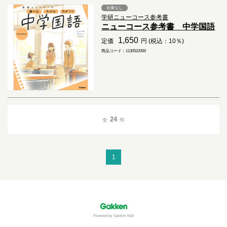
在庫なし
学研ニューコース参考書
ニューコース参考書 中学国語
1,650
定価
円 (税込：10％)
商品コード：1130522000
24
全
件
1
Powered by Gakken Mall