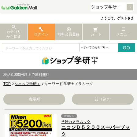
ようこそ、ゲストさま
カテゴリ
ログイン
無料会員登録
カート
メニュー
から探す
税込3,000円以上で送料無料
TOP
ショップ学研＋
キーワード:学研カメラムック
表示順
絞り込む
在庫なし
学研カメラムック
ニコンＤ５２００スーパーブッ
ク