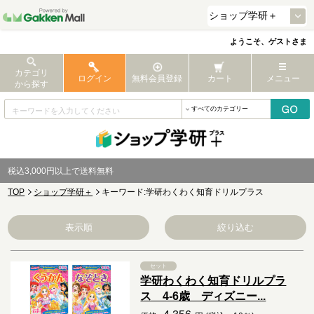
ようこそ、ゲストさま
カテゴリ
ログイン
無料会員登録
カート
メニュー
から探す
税込3,000円以上で送料無料
TOP
ショップ学研＋
キーワード:学研わくわく知育ドリルプラス
表示順
絞り込む
セット
学研わくわく知育ドリルプラ
ス 4-6歳 ディズニー...