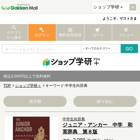
ようこそ、ゲストさま
カテゴリ
ログイン
無料会員登録
カート
メニュー
から探す
税込3,000円以上で送料無料
TOP
ショップ学研＋
キーワード:中学生向辞典
表示順
絞り込む
中学生向辞典
ジュニア・アンカー 中学 和
英辞典 第８版