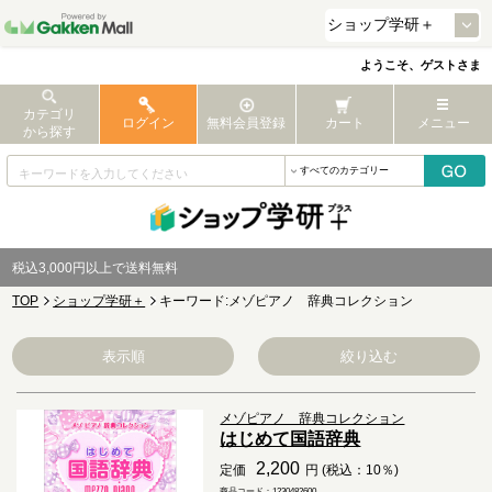
ようこそ、ゲストさま
カテゴリ
ログイン
無料会員登録
カート
メニュー
から探す
税込3,000円以上で送料無料
TOP
ショップ学研＋
キーワード:メゾピアノ 辞典コレクション
表示順
絞り込む
メゾピアノ 辞典コレクション
はじめて国語辞典
2,200
定価
円 (税込：10％)
商品コード：1230482600