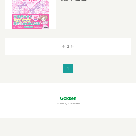
1
全
件
1
Powered by Gakken Mall