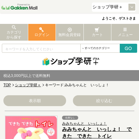
ようこそ、ゲストさま
カテゴリ
ログイン
無料会員登録
カート
メニュー
から探す
税込3,000円以上で送料無料
TOP
ショップ学研＋
キーワード:みみちゃんと いっしょ！
表示順
絞り込む
在庫なし
みみちゃんと いっしょ！
みみちゃんと いっしょ！ で
きた できた トイレ