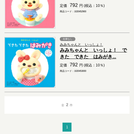
792
定価
円 (税込：10％)
商品コード：1020452900
在庫なし
みみちゃんと いっしょ！
みみちゃんと いっしょ！ で
きた できた はみがき...
792
定価
円 (税込：10％)
商品コード：1020453000
2
全
件
1