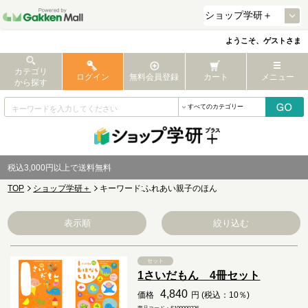
ようこそ、ゲストさま
カテゴリ
ログイン
無料会員登録
カート
メニュー
から探す
税込3,000円以上で送料無料
TOP
ショップ学研＋
キーワード:ふれあい親子のほん
表示順
絞り込む
セット
1さいだもん 4冊セット
4,840
価格
円 (税込：10％)