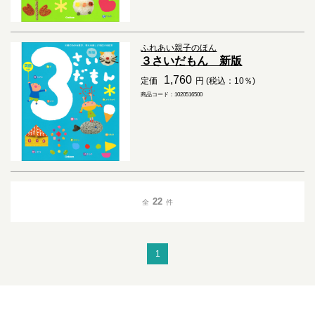
ふれあい親子のほん
３さいだもん 新版
1,760
定価
円 (税込：10％)
商品コード：1020516500
22
全
件
1