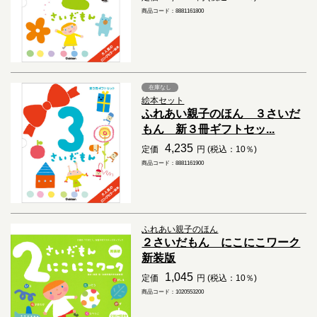
商品コード：8881161800
在庫なし
絵本セット
ふれあい親子のほん ３さいだ
もん 新３冊ギフトセッ...
4,235
定価
円 (税込：10％)
商品コード：8881161900
ふれあい親子のほん
２さいだもん にこにこワーク
新装版
1,045
定価
円 (税込：10％)
商品コード：1020553200