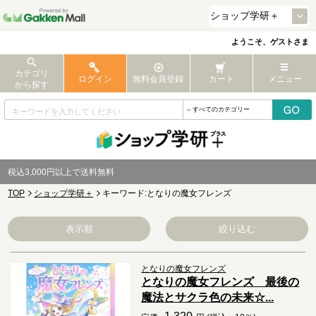
ようこそ、ゲストさま
カテゴリ
ログイン
無料会員登録
カート
メニュー
から探す
税込3,000円以上で送料無料
TOP
ショップ学研＋
キーワード:となりの魔女フレンズ
表示順
絞り込む
となりの魔女フレンズ
となりの魔女フレンズ 最後の
魔法とサクラ色の未来☆...