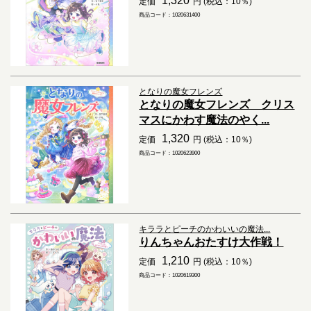
1,320
定価
円 (税込：10％)
商品コード：1020631400
となりの魔女フレンズ
となりの魔女フレンズ クリス
マスにかわす魔法のやく...
1,320
定価
円 (税込：10％)
商品コード：1020623900
キララとピーチのかわいいの魔法...
りんちゃんおたすけ大作戦！
1,210
定価
円 (税込：10％)
商品コード：1020619300