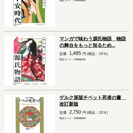
商品コード：1340699000
マンガで味わう源氏物語 物語
の舞台をもっと知るため...
1,485
定価
円 (税込：10％)
商品コード：1340696100
ゲルク派版チベット死者の書
改訂新版
2,750
定価
円 (税込：10％)
商品コード：1340689600