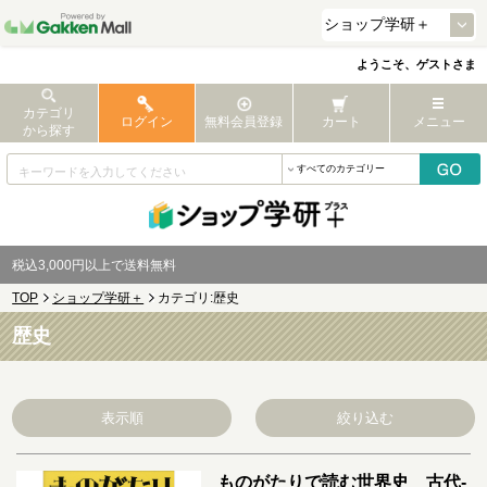
ようこそ、ゲストさま
カテゴリ
ログイン
無料会員登録
カート
メニュー
から探す
税込3,000円以上で送料無料
TOP
ショップ学研＋
カテゴリ:歴史
歴史
表示順
絞り込む
ものがたりで読む世界史 古代-