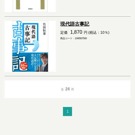
現代語古事記
1,870
定価
円 (税込：10％)
商品コード：1340507500
24
全
件
1