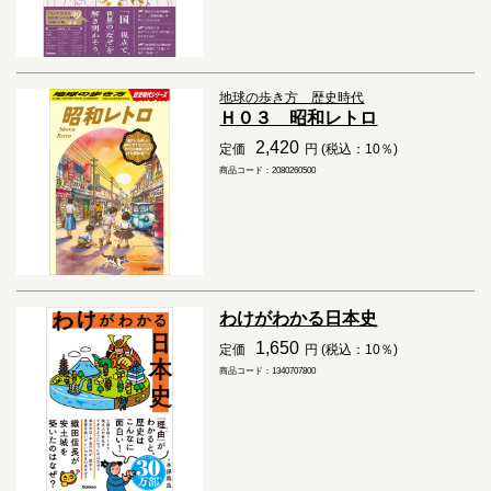
地球の歩き方 歴史時代
Ｈ０３ 昭和レトロ
2,420
定価
円 (税込：10％)
商品コード：2080260500
わけがわかる日本史
1,650
定価
円 (税込：10％)
商品コード：1340707800