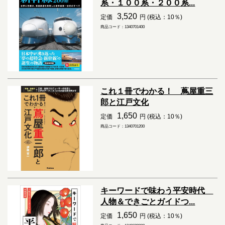
系・１００系・２００系...
3,520
定価
円 (税込：10％)
商品コード：1340701400
これ１冊でわかる！ 蔦屋重三
郎と江戸文化
1,650
定価
円 (税込：10％)
商品コード：1340701200
キーワードで味わう平安時代
人物＆できごとガイドつ...
1,650
定価
円 (税込：10％)