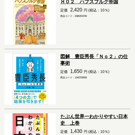
Ｈ０２ ハプスブルク帝国
2,420
定価
円 (税込：10％)
商品コード：2080254700
図解 豊臣秀長「Ｎｏ２」の仕
事術
1,650
定価
円 (税込：10％)
商品コード：1340705600
たぶん世界一わかりやすい日本
史 上巻
1,430
定価
円 (税込：10％)