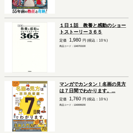
１日１話 教養と感動のショー
トストーリー３６５
1,980
定価
円 (税込：10％)
商品コード：1340703100
マンガでカンタン！名画の見方
は７日間でわかります。...
1,760
定価
円 (税込：10％)
商品コード：1340699200