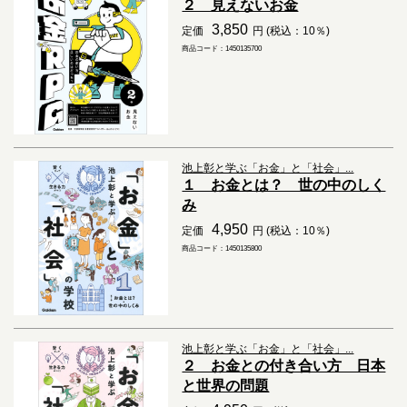
２ 見えないお金
3,850
定価
円 (税込：10％)
商品コード：1450135700
池上彰と学ぶ「お金」と「社会」...
１ お金とは？ 世の中のしく
み
4,950
定価
円 (税込：10％)
商品コード：1450135800
池上彰と学ぶ「お金」と「社会」...
２ お金との付き合い方 日本
と世界の問題