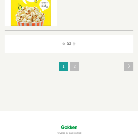
53
全
件
1
2
Powered by Gakken Mall