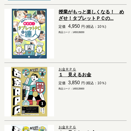
授業がもっと楽しくなる！ め
ざせ！タブレットＰＣの...
4,950
定価
円 (税込：10％)
商品コード：1450139200
お金ＲＰＧ
１ 見えるお金
3,850
定価
円 (税込：10％)
商品コード：1450135600
お金ＲＰＧ