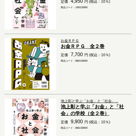
4,950
定価
円 (税込：10％)
商品コード：1450135900
お金ＲＰＧ
お金ＲＰＧ 全２巻
7,700
定価
円 (税込：10％)
商品コード：8881158400
池上彰と学ぶ「お金」と「社会」...
池上彰と学ぶ「お金」と「社
会」の学校（全２巻）
9,900
定価
円 (税込：10％)
商品コード：8881158500