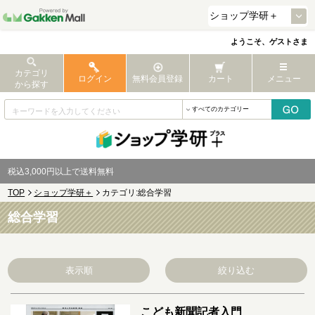
ようこそ、ゲストさま
カテゴリ
ログイン
無料会員登録
カート
メニュー
から探す
税込3,000円以上で送料無料
TOP
ショップ学研＋
カテゴリ:総合学習
総合学習
表示順
絞り込む
こども新聞記者入門