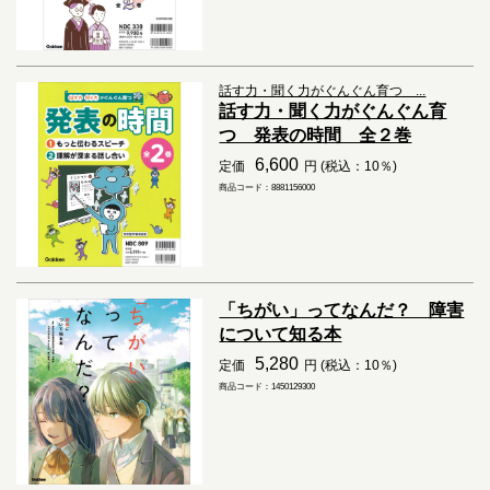
話す力・聞く力がぐんぐん育つ ...
話す力・聞く力がぐんぐん育
つ 発表の時間 全２巻
6,600
定価
円 (税込：10％)
商品コード：8881156000
「ちがい」ってなんだ？ 障害
について知る本
5,280
定価
円 (税込：10％)
商品コード：1450129300