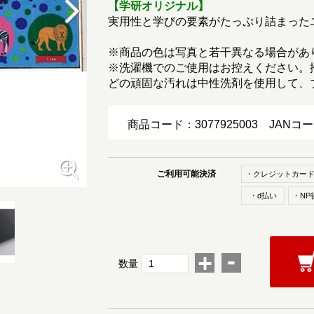
【学研オリジナル】
実用性と学びの要素がたっぷり詰まっ
※商品の色は写真と若干異なる場合があ
※洗濯機でのご使用はお控えください。
どの頑固な汚れは中性洗剤を使用して、
商品コード：3077925003
JANコ
ご利用可能決済
・クレジットカー
・d払い
・NP
-
+
数量