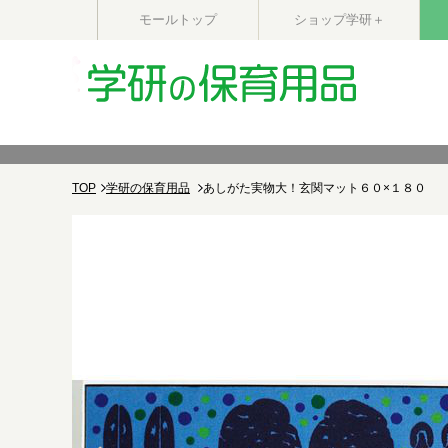
モールトップ
ショップ学研＋
TOP
学研の保育用品
あしがた実物大！玄関マット６０×１８０