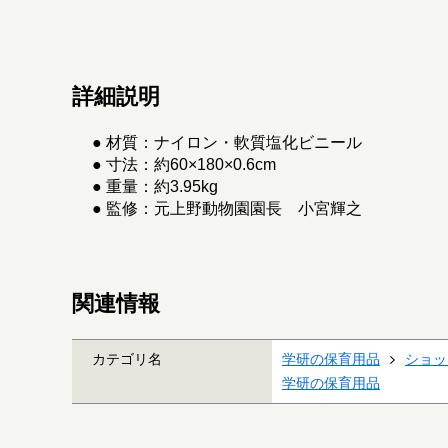
詳細説明
● 材質：ナイロン・軟質塩化ビニール
● 寸法：約60×180×0.6cm
● 重量：約3.95kg
● 監修：元上野動物園園長 小宮輝之
関連情報
カテゴリ名
学研の保育用品
ショッ
学研の保育用品