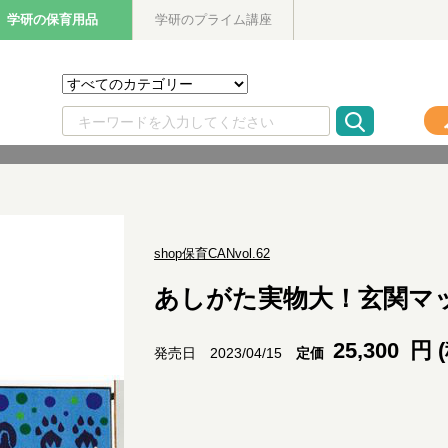
学研の保育用品
学研のプライム講座
shop保育CANvol.62
あしがた実物大！玄関マ
25,300
円 
定価
発売日 2023/04/15