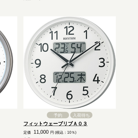
予約
入荷待ち
フィットウェーブリブＡ０３
11,000
定価
円 (税込：10％)