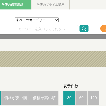
学研の保育用品
学研のプライム講座
表示件数
価格が安い順
価格が高い順
30
60
120