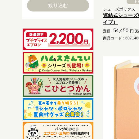
予
シューズボックス
連結式シューズ
イプ）
54,450
定価
円 (
商品コード：6071486