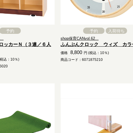
予約
予約
入荷待ち
..
shop保育CANvol.62...
ロッカーＮ（３連／６人
ふんぷんクロック ウィズ カラ
8,800
価格
円 (税込：10％)
(税込：10％)
商品コード：6071875210
020