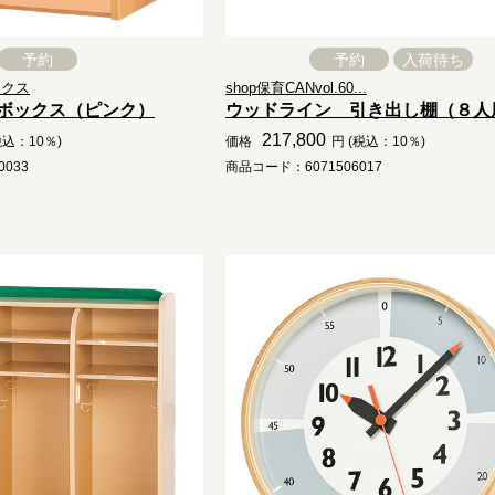
予約
予約
入荷待ち
ックス
shop保育CANvol.60...
ボックス（ピンク）
ウッドライン 引き出し棚（８人
217,800
税込：10％)
価格
円 (税込：10％)
033
商品コード：6071506017