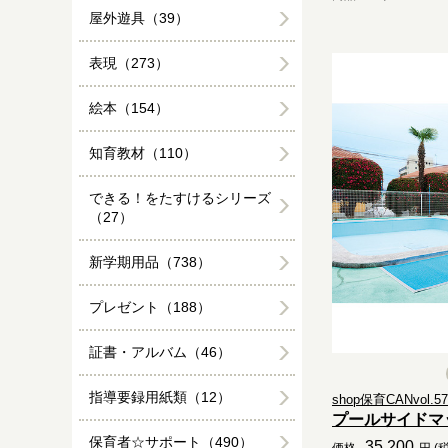
屋外遊具（39）
表現（273）
絵本（154）
知育教材（110）
できる！をたすけるシリーズ
（27）
新学期用品（738）
プレゼント（188）
証書・アルバム（46）
指導要録用紙類（12）
shop保育CANvol.57.
プールサイドマ
保育者☆サポート（490）
35,200