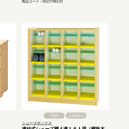
商品コード：6022788133
予約
入荷待ち
シューズボックス
連結式シューズ棚４連１６人用（棚板木