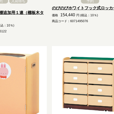
約
入荷待ち
予約
のびのびホワイトフック式ロッカ
棚追加用１連（棚板木タ
154,440
価格
円 (税込：10％)
商品コード：6071495076
税込：10％)
122