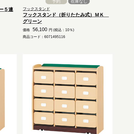
予約
在庫なし
フックスタンド
ー５連
フックスタンド（折りたたみ式）ＭＫ
グリーン
56,100
価格
円 (税込：10％)
商品コード：6071495116