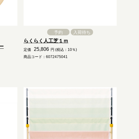
予約
入荷待ち
らくらく人工芝１ｍ
ー
25,806
定価
円 (税込：10％)
商品コード：6072475041