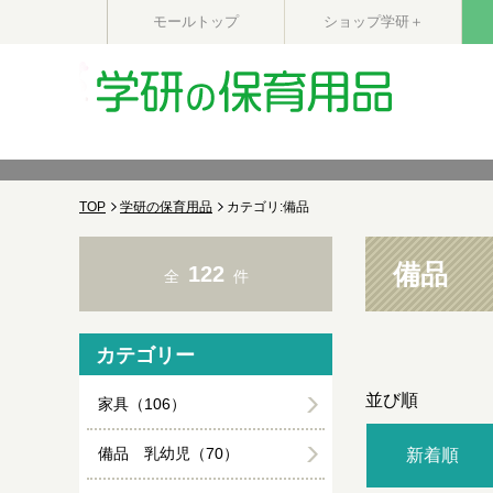
モールトップ
ショップ学研＋
TOP
学研の保育用品
カテゴリ:備品
備品
122
全
件
カテゴリー
並び順
家具（106）
備品 乳幼児（70）
新着順