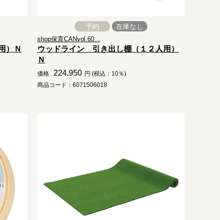
予約
在庫なし
shop保育CANvol.60...
用）Ｎ
ウッドライン 引き出し棚（１２人用）
Ｎ
224,950
価格
円 (税込：10％)
商品コード：6071506018