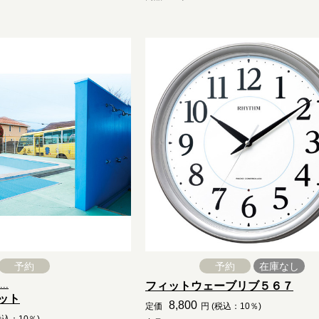
予約
予約
在庫なし
..
フィットウェーブリブ５６７
ット
8,800
定価
円 (税込：10％)