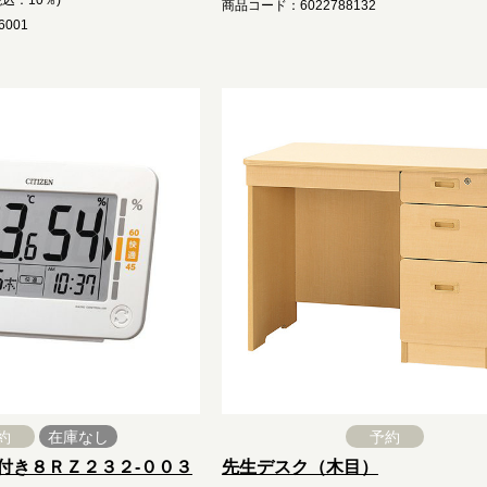
税込：10％)
商品コード：6022788132
001
約
在庫なし
予約
付き８ＲＺ２３２-００３
先生デスク（木目）