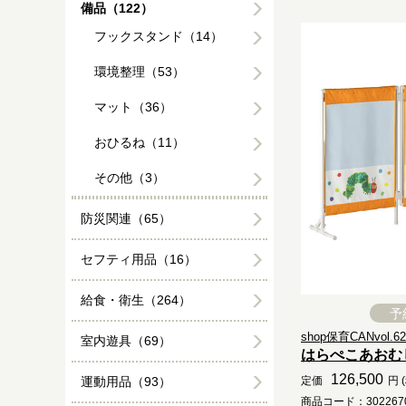
備品（122）
フックスタンド（14）
環境整理（53）
マット（36）
おひるね（11）
その他（3）
防災関連（65）
セフティ用品（16）
給食・衛生（264）
予
shop保育CANvol.62.
室内遊具（69）
はらぺこあおむ
126,500
運動用品（93）
定価
円 
商品コード：3022670