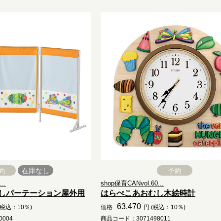
約
在庫なし
予約
..
shop保育CANvol.60...
しパーテーション屋外用
はらぺこあおむし木絵時計
63,470
(税込：10％)
価格
円 (税込：10％)
004
商品コード：3071498011