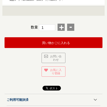
商品コード：3075481057
JANコード／ISBNコード：
-
+
数量
買い物かごに入れる
お問い合
わせ
お気に入
り登録
ご利用可能決済