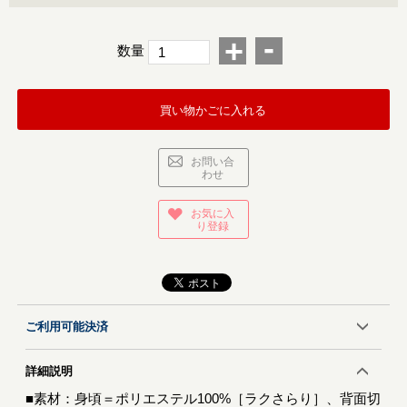
-
+
数量
買い物かごに入れる
お問い合
わせ
お気に入
り登録
ご利用可能決済
詳細説明
■素材：身頃＝ポリエステル100%［ラクさらり］、背面切