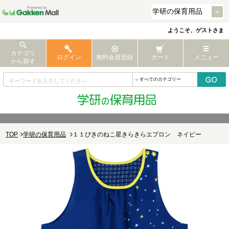
ようこそ、ゲストさま
カテゴリ
ログイン
無料会員登録
カート
メニュー
から探す
TOP
学研の保育用品
１１ぴきのねこ星きらきらエプロン ネイビー