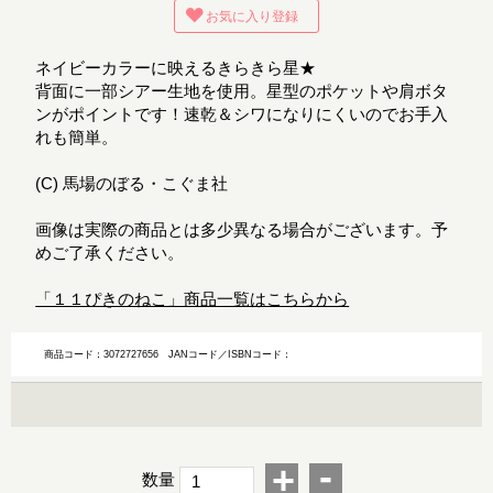
お気に入り登録
ネイビーカラーに映えるきらきら星★
背面に一部シアー生地を使用。星型のポケットや肩ボタ
ンがポイントです！速乾＆シワになりにくいのでお手入
れも簡単。
(C) 馬場のぼる・こぐま社
画像は実際の商品とは多少異なる場合がございます。予
めご了承ください。
「１１ぴきのねこ」商品一覧はこちらから
商品コード：3072727656
JANコード／ISBNコード：
-
+
数量