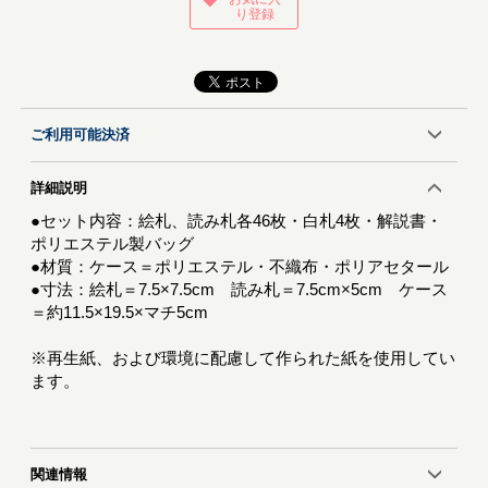
り登録
ご利用可能決済
詳細説明
●セット内容：絵札、読み札各46枚・白札4枚・解説書・
ポリエステル製バッグ
●材質：ケース＝ポリエステル・不織布・ポリアセタール
●寸法：絵札＝7.5×7.5cm 読み札＝7.5cm×5cm ケース
＝約11.5×19.5×マチ5cm
※再生紙、および環境に配慮して作られた紙を使用してい
ます。
関連情報