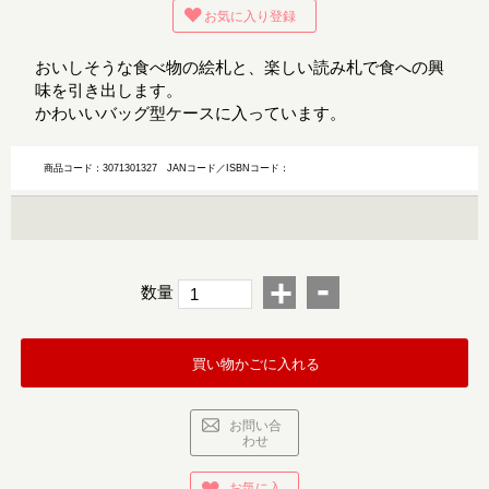
お気に入り登録
おいしそうな食べ物の絵札と、楽しい読み札で食への興
味を引き出します。
かわいいバッグ型ケースに入っています。
商品コード：3071301327
JANコード／ISBNコード：
-
+
数量
買い物かごに入れる
お問い合
わせ
お気に入