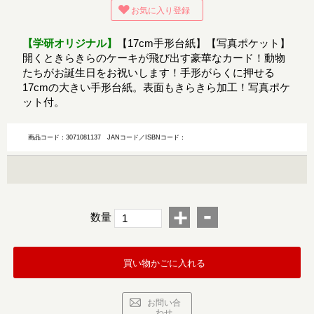
お気に入り登録
【学研オリジナル】
【17cm手形台紙】【写真ポケット】
開くときらきらのケーキが飛び出す豪華なカード！動物
たちがお誕生日をお祝いします！手形がらくに押せる
17cmの大きい手形台紙。表面もきらきら加工！写真ポケ
ット付。
商品コード：3071081137
JANコード／ISBNコード：
-
+
数量
買い物かごに入れる
お問い合
わせ