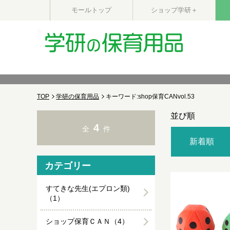
モールトップ
ショップ学研＋
TOP
学研の保育用品
キーワード:shop保育CANvol.53
並び順
4
全
件
新着順
カテゴリー
すてきな先生(エプロン類)
（1）
ショップ保育ＣＡＮ（4）