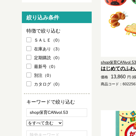
絞り込み条件
特徴で絞り込む
ＳＡＬＥ（0）
在庫あり（3）
定期購読（0）
shop保育CANvol.53.
最新号（0）
はじめてのふわ
別注（0）
13,860
価格
円 (
カタログ（0）
商品コード：6022563
キーワードで絞り込む