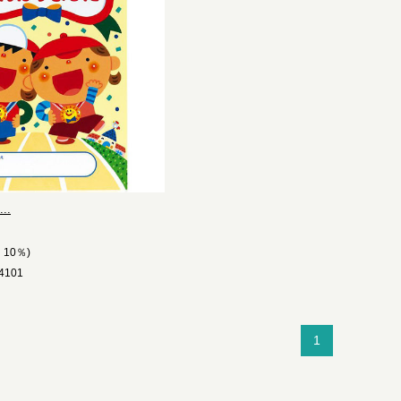
..
10％)
101
1