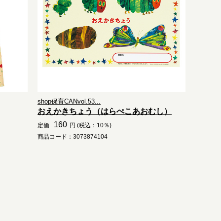
shop保育CANvol.53...
おえかきちょう（はらぺこあおむし）
160
定価
円 (税込：10％)
商品コード：3073874104