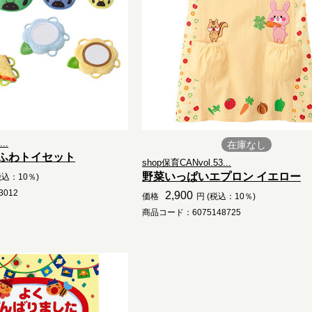
..
在庫なし
ふわトイセット
shop保育CANvol.53...
野菜いっぱいエプロン イエロー
税込：10％)
012
2,900
価格
円 (税込：10％)
商品コード：6075148725