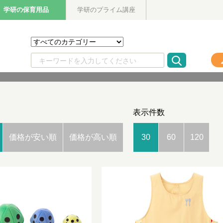
学研の保育用品
学研のプライム講座
表示件数
価格が安い順
価格が高い順
30
60
120