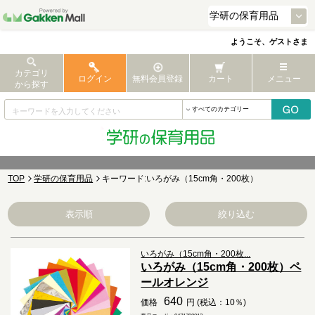
ようこそ、ゲストさま
カテゴリ
ログイン
無料会員登録
カート
メニュー
から探す
TOP
学研の保育用品
キーワード:いろがみ（15cm角・200枚）
表示順
絞り込む
いろがみ（15cm角・200枚...
いろがみ（15cm角・200枚）ペ
ールオレンジ
640
価格
円 (税込：10％)