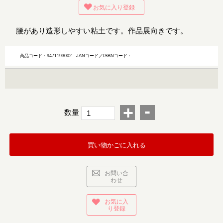
お気に入り登録
腰があり造形しやすい粘土です。作品展向きです。
商品コード：9471193002
JANコード／ISBNコード：
-
+
数量
買い物かごに入れる
お問い合
わせ
お気に入
り登録