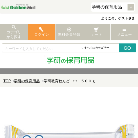
ようこそ、ゲストさま
カテゴリ
ログイン
無料会員登録
カート
メニュー
から探す
TOP
学研の保育用品
学研教育ねんど 中 ５００ｇ