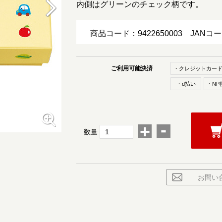
内側はグリーンのチェック柄です。
商品コード：9422650003
JANコ
ご利用可能決済
・クレジットカー
・d払い
・NP
-
+
数量
お問い