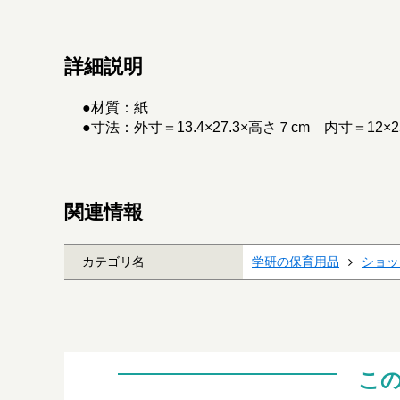
詳細説明
●材質：紙
●寸法：外寸＝13.4×27.3×高さ７cm 内寸＝12×25
関連情報
カテゴリ名
学研の保育用品
ショッ
こ