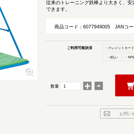
従来のトレーニング鉄棒より大きく、安
できます。
商品コード：6077949005
JANコ
ご利用可能決済
・クレジットカー
・d払い
・NP
-
+
数量
お問い