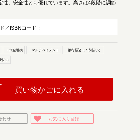
定性、安全性とも優れています。高さは4段階に調節
ード／ISBNコード：
ド
・代金引換
・マルチペイメント
・銀行振込（＊前払い）
後払い
買い物かごに入れる
合わせ
お気に入り登録