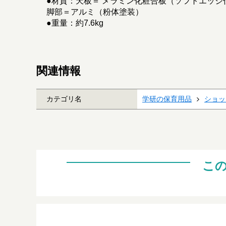
●材質：天板＝ メラミン化粧合板（ソフトエッジ
脚部＝アルミ（粉体塗装）
●重量：約7.6kg
関連情報
カテゴリ名
学研の保育用品
ショッ
こ