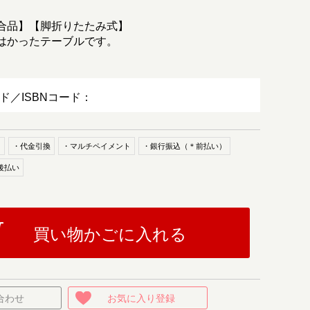
合品】【脚折りたたみ式】
はかったテーブルです。
ード／ISBNコード：
ド
・代金引換
・マルチペイメント
・銀行振込（＊前払い）
後払い
買い物かごに入れる
合わせ
お気に入り登録