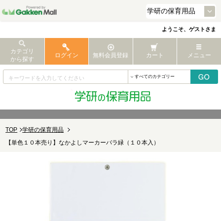
ようこそ、ゲストさま
カテゴリ
ログイン
無料会員登録
カート
メニュー
から探す
TOP
学研の保育用品
【単色１０本売り】なかよしマーカーバラ緑（１０本入）