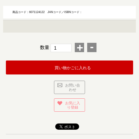
商品コード：6071124122
JANコード／ISBNコード：
-
+
数量
買い物かごに入れる
お問い合
わせ
お気に入
り登録