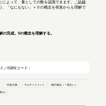
とによって、量としての数を認識できます。
「紡錘
り、「なにもない」＝０の概念を視覚からも理解で
解の完成。0の概念を理解する。
ード／ISBNコード：
ド
・代金引換
・マルチペイメント
・銀行振込（＊前払い）
後払い