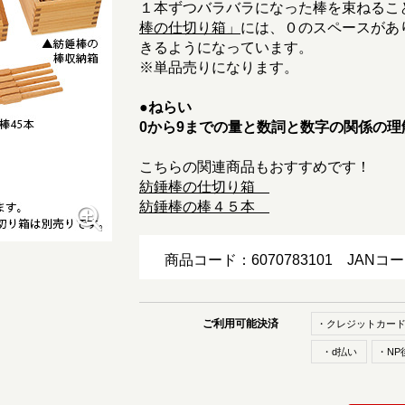
１本ずつバラバラになった棒を束ねるこ
棒の仕切り箱」
には、０のスペースがあ
きるようになっています。
※単品売りになります。
●ねらい
0から9までの量と数詞と数字の関係の理
こちらの関連商品もおすすめです！
紡錘棒の仕切り箱
紡錘棒の棒４５本
商品コード：6070783101
JANコ
ご利用可能決済
・クレジットカー
・d払い
・NP