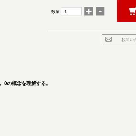
-
+
数量
お問い
。0の概念を理解する。