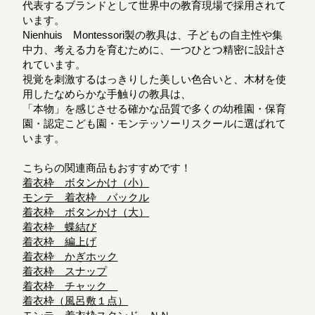
代表するブランドとして世界中の教育現場で採用されて
います。
Nienhuis Montessori製の教具は、子どもの自主性や集
中力、考える力を育むために、一つひとつ精密に設計さ
れています。
視覚を刺激するはっきりした美しい色合いと、木材を使
用したなめらかな手触りの教具は、
「本物」を感じさせる確かな品質で多くの幼稚園・保育
園・認定こども園・モンテッソーリスクールに選ばれて
います。
こちらの関連商品もおすすめです！
着衣枠 ボタンかけ（小）
モンテ 着衣枠 バックル
着衣枠 ボタンかけ（大）
着衣枠 蝶結び
着衣枠 編上げ
着衣枠 かぎホック
着衣枠 スナップ
着衣枠 チャック
着衣枠（風呂敷１点）