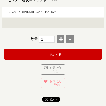
モンテ 着衣枠スタンド ＮＮ
商品コード：6070175001
JANコード／ISBNコード：
-
+
数量
予約する
お問い合
わせ
お気に入
り登録