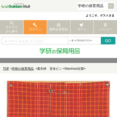
ようこそ、ゲストさま
カテゴリ
ログイン
無料会員登録
カート
メニュー
から探す
TOP
学研の保育用品
着衣枠 安全ピン <Nienhuis社製>