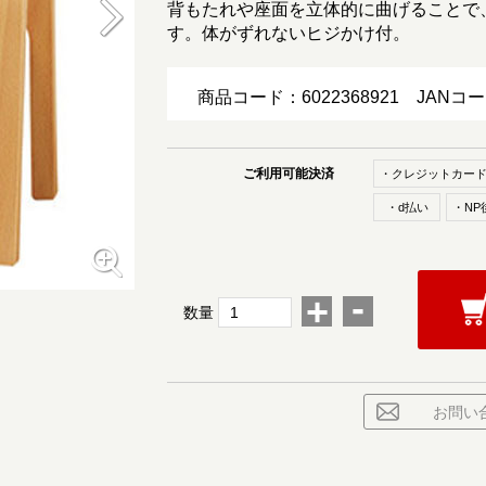
背もたれや座面を立体的に曲げることで
す。体がずれないヒジかけ付。
商品コード：6022368921
JANコ
ご利用可能決済
・クレジットカー
・d払い
・NP
-
+
数量
お問い