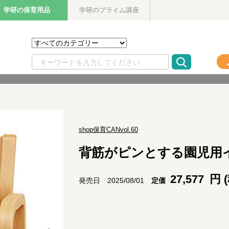
学研の保育用品
学研のプライム講座
shop保育CANvol.60
背筋がピンとする園児用
27,577
円 
定価
発売日 2025/08/01