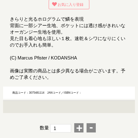
お気に入り登録
きらりと光るホログラムで鱗を表現
背面に一部シアー生地、ポケットには透け感がきれいな
オーガンジー生地を使用。
見た目も着心地も涼しい１枚。速乾＆シワになりにくい
のでお手入れも簡単。
(C) Marcus Pfister / KODANSHA
画像は実際の商品とは多少異なる場合がございます。予
めご了承ください。
商品コード：3075481114
JANコード／ISBNコード：
-
+
数量