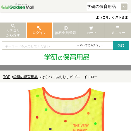
ようこそ、ゲストさま
カテゴリ
ログイン
無料会員登録
カート
メニュー
から探す
TOP
学研の保育用品
はらぺこあおむしビブス イエロー