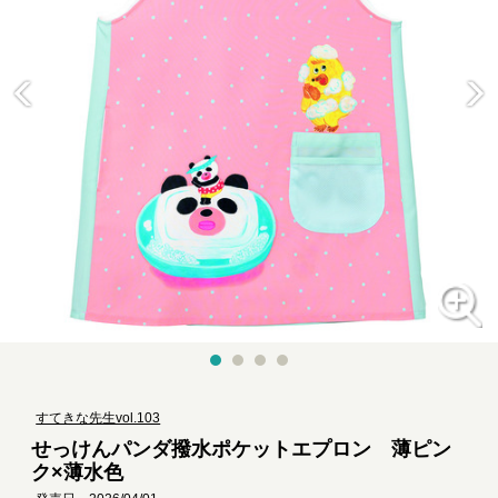
すてきな先生vol.103
せっけんパンダ撥水ポケットエプロン 薄ピン
ク×薄水色