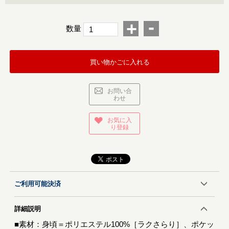
-
+
数量
買い物かごに入れる
お問い合
わせ
お気に入
り登録
ご利用可能決済
詳細説明
■素材：身頃＝ポリエステル100%［ラクさらり］、ポケッ