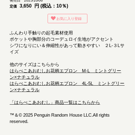
発売日 2025/10/06
3,650
円 (税込：10％)
定価
お気に入り登録
ふんわり手触りの起毛素材使用
ポケットや胸部分のコーデュロイ生地がアクセント
シワになりにい＆伸縮性があって動きやすい ２L-３Lサ
イズ
他のサイズはこちらから
はらぺこあおむしお花柄エプロン M-L ミントグリー
ン×ナチュラル
はらぺこあおむしお花柄エプロン 4L-5L ミントグリー
ン×ナチュラル
「はらぺこあおむし」商品一覧はこちらから
™＆© 2025 Penguin Random House LLC.All rights
reserved.