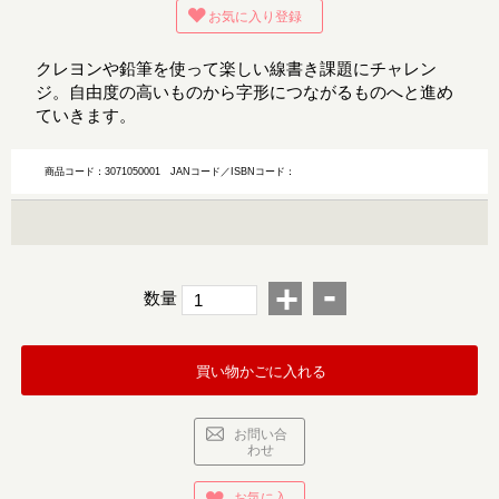
お気に入り登録
クレヨンや鉛筆を使って楽しい線書き課題にチャレン
ジ。自由度の高いものから字形につながるものへと進め
ていきます。
商品コード：3071050001
JANコード／ISBNコード：
-
+
数量
買い物かごに入れる
お問い合
わせ
お気に入