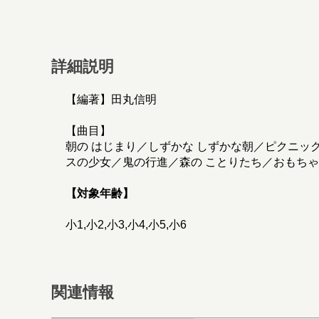
詳細説明
【編著】田丸信明
【曲目】
朝の はじまり／しずかな しずかな朝／ピクニッ
スの少女／鬼の行進／森の ことりたち／おもちゃ
【対象年齢】
小1,小2,小3,小4,小5,小6
関連情報