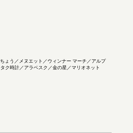
うちょう／メヌエット／ウィンナー マーチ／アルプ
クタク時計／アラベスク／金の星／マリオネット