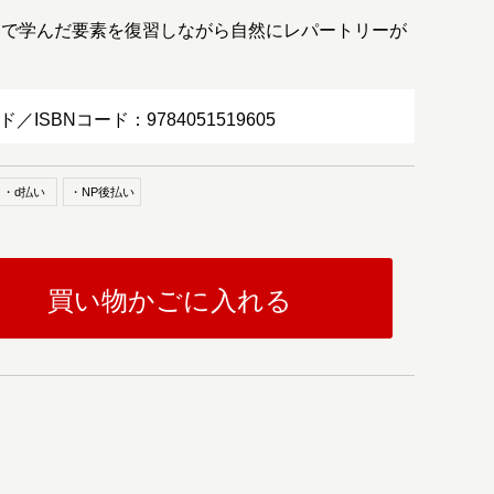
トで学んだ要素を復習しながら自然にレパートリーが
ド／ISBNコード：9784051519605
・d払い
・NP後払い
買い物かごに入れる