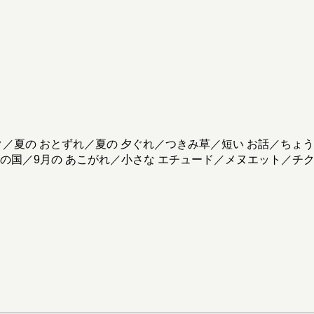
ク／夏の おとずれ／夏の 夕ぐれ／つきみ草／短い お話／ちょ
の国／9月の あこがれ／小さな エチュード／メヌエット／チ